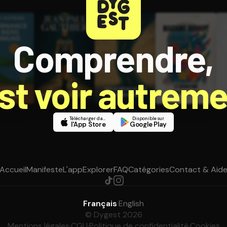
Comprendre,
est voir autreme
Télécharger dans
Disponible sur
l'App Store
Google Play
Accueil
Manifeste
L'app
Explorer
FAQ
Catégories
Contact & Aid
Français
·
English
© Dygest 2026
Mentions légales
·
CGU
·
Politique de confidentialité
·
Cookies