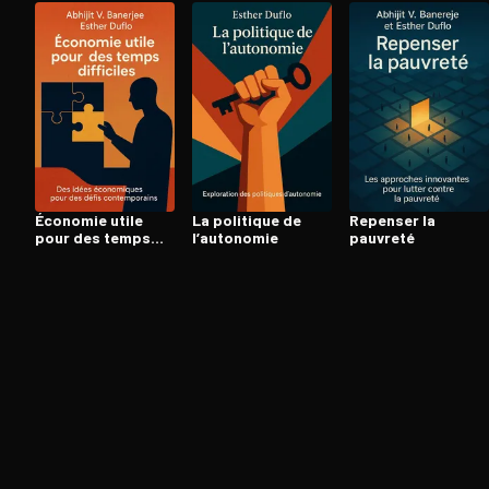
Ouvre l'app Appareil photo, pointe sur le code. C'est g
Économie utile
La politique de
Repenser la
pour des temps
l’autonomie
pauvreté
difficiles