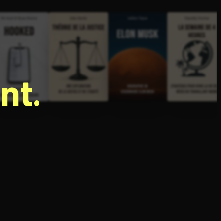
nt.
e