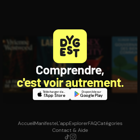
Comprendre,
c'est voir autrement.
Télécharger dans
Disponible sur
l'App Store
Google Play
Accueil
Manifeste
L'app
Explorer
FAQ
Catégories
Contact & Aide