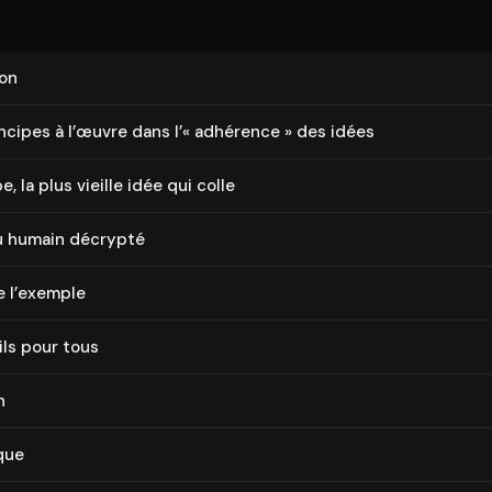
ion
incipes à l’œuvre dans l’« adhérence » des idées
, la plus vieille idée qui colle
u humain décrypté
e l’exemple
ls pour tous
n
que