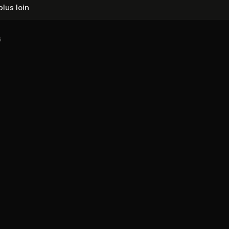
plus loin
6