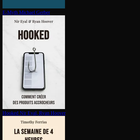
E-Myth
Michael Gerber
Hooked
Nir Eyal, Ryan Hoover