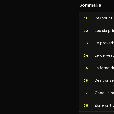
Sommaire
In­tro­duc­t
01
Les six pr
02
Le proverbe
03
Le cervea
04
La force d
05
Des consei
06
Conclusio
07
Zone criti
08