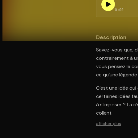
0:00
Ouvre l'app Appareil photo, pointe sur le code. C'est g
Description
Savez-vous que, de 
contrairement à un
vous pensiez le co
ce qu’une légende
C’est une idée qui 
certaines idées fa
à s’imposer ? La r
collent.
afficher plus