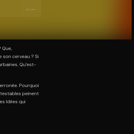
--:--
? Que,
e son cerveau ? Si
urbaines. Qu’est-
t erronée. Pourquoi
ntestables peinent
es Idées qui