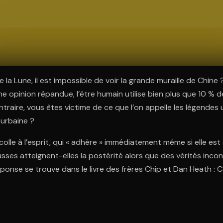
ratuit à l'essai.
la Lune, il est impossible de voir la grande muraille de Chine 
e opinion répandue, l’être humain utilise bien plus que 10 % d
ntraire, vous êtes victime de ce que l’on appelle les légendes 
 urbaine ?
colle à l’esprit, qui « adhère » immédiatement même si elle es
usses atteignent-elles la postérité alors que des vérités inco
éponse se trouve dans le livre des frères Chip et Dan Heath : C