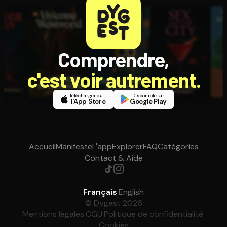
Comprendre,
c'est voir autrement.
Télécharger dans
Disponible sur
l'App Store
Google Play
Accueil
Manifeste
L'app
Explorer
FAQ
Catégories
Contact & Aide
Français
·
English
© Dygest 2026
Mentions légales
·
CGU
·
Politique de confidentialité
·
Cookies