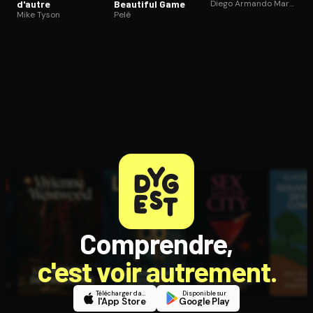
d'autre
Beautiful Game
Diego Armando Maradona
Mike Tyson
Pelé
Comprendre,
c'est voir autrement.
Télécharger dans
Disponible sur
l'App Store
Google Play