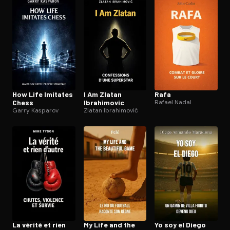
Ouvre l'app Appareil photo, pointe sur le code. C'est gratuit à l
How Life Imitates
I Am Zlatan
Rafa
Chess
Ibrahimovic
Rafael Nadal
Garry Kasparov
Zlatan Ibrahimović
La vérité et rien
My Life and the
Yo soy el Diego