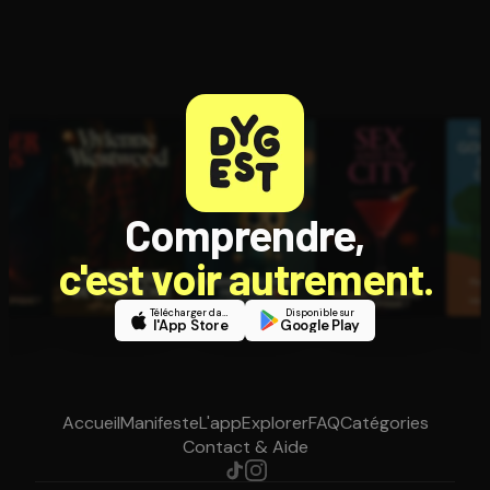
Comprendre,
c'est voir autrement.
Télécharger dans
Disponible sur
l'App Store
Google Play
Accueil
Manifeste
L'app
Explorer
FAQ
Catégories
Contact & Aide