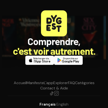
Comprendre,
c'est voir autrement.
Télécharger dans
Disponible sur
l'App Store
Google Play
Accueil
Manifeste
L'app
Explorer
FAQ
Catégories
Contact & Aide
Français
·
English