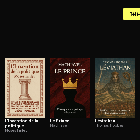
Télé
L’Invention de la
Le Prince
Léviathan
politique
Machiavel
Thomas Hobbes
Moses Finley