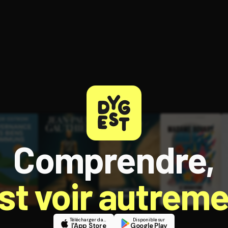
ratuit à l'essai.
Comprendre,
est voir autreme
Télécharger dans
Disponible sur
l'App Store
Google Play