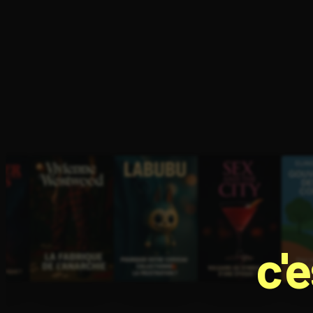
Ouvre l'app Appareil photo, pointe sur le code. C'est g
c'