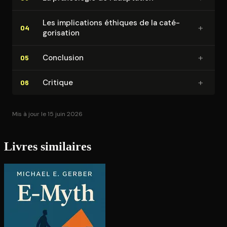
Les im­pli­ca­tions éthiques de la ca­té­
+
04
go­ri­sa­tion
+
Conclusion
05
+
Critique
06
Mis à jour le 15 juin 2026
Livres similaires