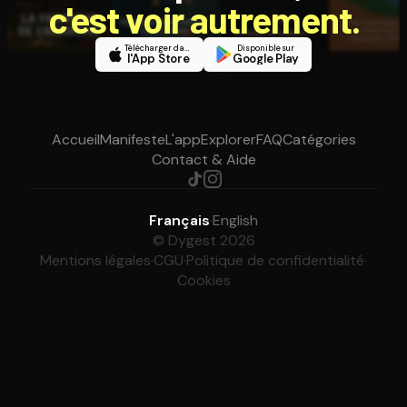
c'est voir autrement.
Télécharger dans
Disponible sur
l'App Store
Google Play
Accueil
Manifeste
L'app
Explorer
FAQ
Catégories
Contact & Aide
Français
·
English
© Dygest 2026
Mentions légales
·
CGU
·
Politique de confidentialité
·
Cookies