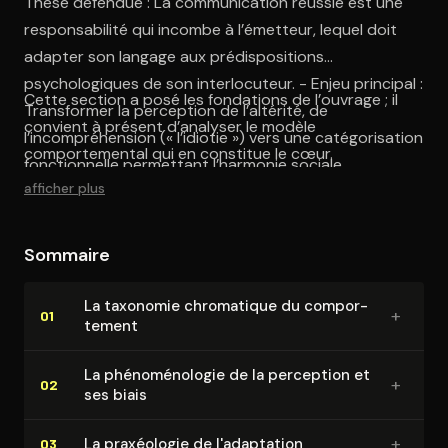
Thèse défendue : La communication réussie est une
responsabilité qui incombe à l’émetteur, lequel doit
adapter son langage aux prédispositions
psychologiques de son interlocuteur. - Enjeu principal :
Cette section a posé les fondations de l’ouvrage ; il
Transformer la perception de l’altérité, de
convient à présent d’analyser le modèle
l’incompréhension (« l’idiotie ») vers une catégorisation
comportemental qui en constitue le cœur.
fonctionnelle permettant l’harmonie sociale.
afficher plus
Sommaire
La taxonomie chromatique du com­por­
+
01
te­ment
La phé­no­mé­no­lo­gie de la perception et
+
02
ses biais
+
La praxéologie de l'adap­ta­tion
03