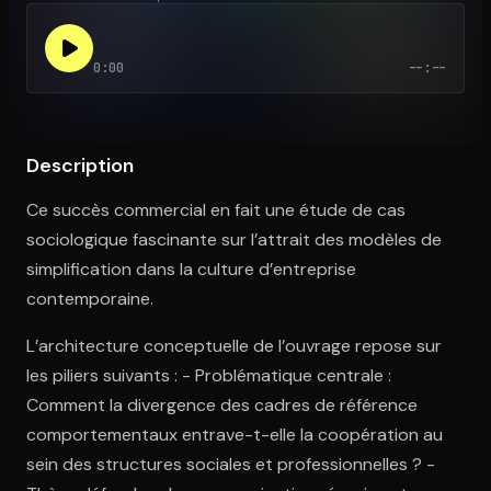
0:00
--:--
Ouvre l'app Appareil photo, pointe sur le code. C'est gratuit à l
Description
Ce succès commercial en fait une étude de cas
sociologique fascinante sur l’attrait des modèles de
simplification dans la culture d’entreprise
contemporaine.
L’architecture conceptuelle de l’ouvrage repose sur
les piliers suivants : - Problématique centrale :
Comment la divergence des cadres de référence
comportementaux entrave-t-elle la coopération au
sein des structures sociales et professionnelles ? -