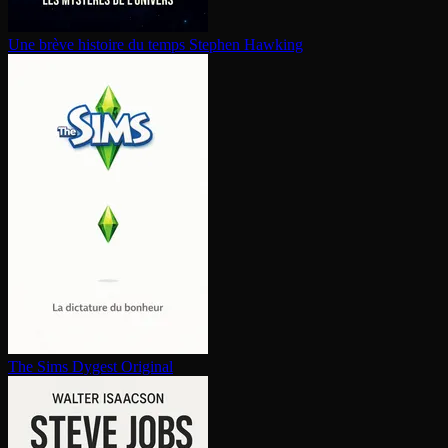
Une brève histoire du temps
Stephen Hawking
The Sims
Dygest Original