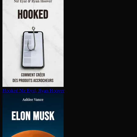
Hooked
Nir Eyal, Ryan Hoover