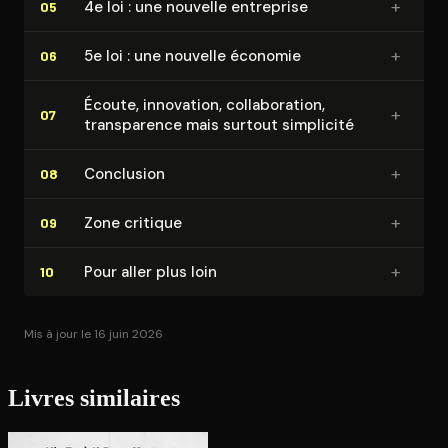
+
4e loi : une nouvelle entreprise
05
+
5e loi : une nouvelle économie
06
Écoute, innovation, col­la­bo­ra­tion,
+
07
trans­pa­rence mais surtout simplicité
+
Conclusion
08
+
Zone critique
09
+
Pour aller plus loin
10
Mis à jour le 16 juin 2026
Livres similaires