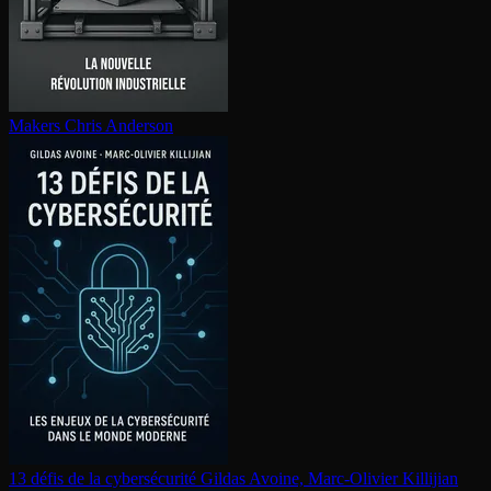
Makers
Chris Anderson
13 défis de la cy­ber­sé­cu­ri­té
Gildas Avoine, Marc-Olivier Killijian