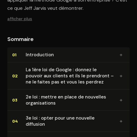
ce que Jeff Jarvis veut démontrer.
afficher plus
Sommaire
+
In­tro­duc­tion
01
La 1ère loi de Google : donnez le
+
pouvoir aux clients et ils le prendront –
02
ne le faites pas et vous les perdrez
2e loi : mettre en place de nouvelles
+
03
or­ga­ni­sa­tions
3e loi : opter pour une nouvelle
+
04
diffusion