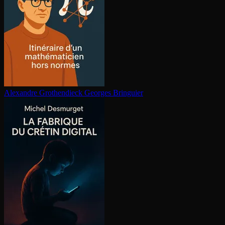
Alexandre Gro­then­dieck
Georges Bringuier