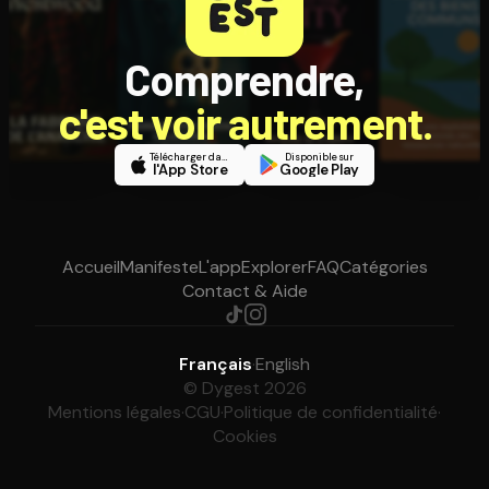
Comprendre,
c'est voir autrement.
Télécharger dans
Disponible sur
l'App Store
Google Play
Accueil
Manifeste
L'app
Explorer
FAQ
Catégories
Contact & Aide
Français
·
English
© Dygest 2026
Mentions légales
·
CGU
·
Politique de confidentialité
·
Cookies