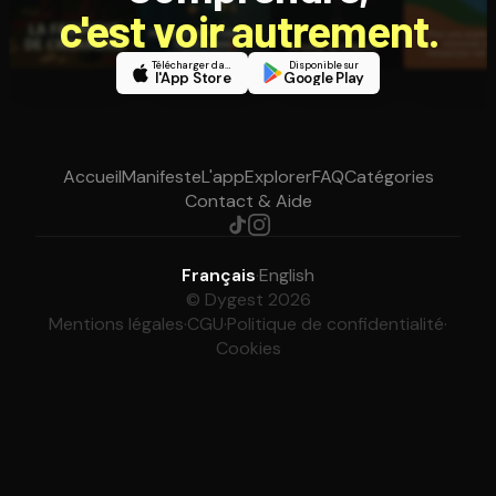
c'est voir autrement.
Télécharger dans
Disponible sur
l'App Store
Google Play
Accueil
Manifeste
L'app
Explorer
FAQ
Catégories
Contact & Aide
Français
·
English
© Dygest 2026
Mentions légales
·
CGU
·
Politique de confidentialité
·
Cookies