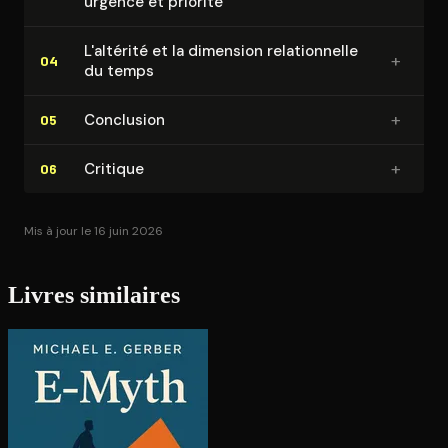
urgence et priorité
L'altérité et la dimension re­la­tion­nelle
+
04
du temps
+
Conclusion
05
+
Critique
06
Mis à jour le 16 juin 2026
Livres similaires