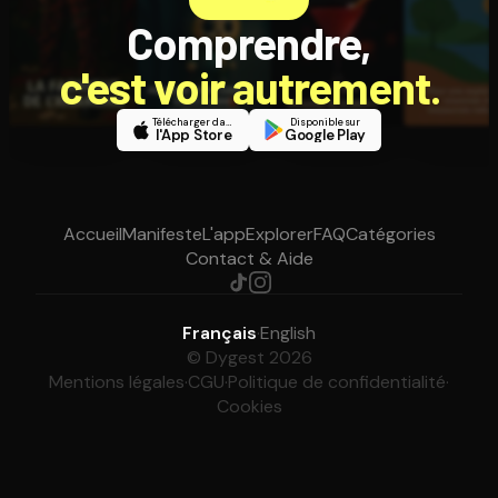
Comprendre,
c'est voir autrement.
Télécharger dans
Disponible sur
l'App Store
Google Play
Accueil
Manifeste
L'app
Explorer
FAQ
Catégories
Contact & Aide
Français
·
English
© Dygest 2026
Mentions légales
·
CGU
·
Politique de confidentialité
·
Cookies