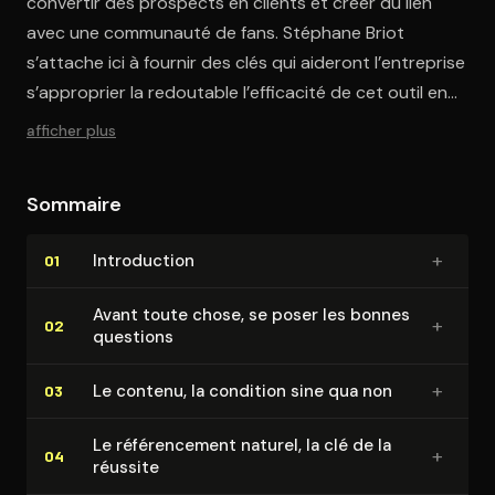
convertir des prospects en clients et créer du lien
avec une communauté de fans. Stéphane Briot
s’attache ici à fournir des clés qui aideront l’entreprise
s’approprier la redoutable l’efficacité de cet outil en
l’intégrant à sa stratégie commerciale.
afficher plus
Sommaire
+
In­tro­duc­tion
01
Avant toute chose, se poser les bonnes
+
02
questions
+
Le contenu, la condition sine qua non
03
Le ré­fé­ren­ce­ment naturel, la clé de la
+
04
réussite