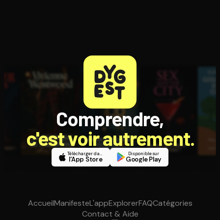
Comprendre,
c'est voir autrement.
Télécharger dans
Disponible sur
l'App Store
Google Play
Accueil
Manifeste
L'app
Explorer
FAQ
Catégories
Contact & Aide