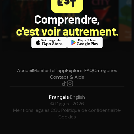
Comprendre,
c'est voir autrement.
Télécharger dans
Disponible sur
l'App Store
Google Play
Accueil
Manifeste
L'app
Explorer
FAQ
Catégories
Contact & Aide
Français
·
English
© Dygest 2026
Mentions légales
·
CGU
·
Politique de confidentialité
·
Cookies