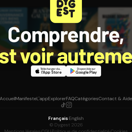
Comprendre,
est voir autreme
Télécharger dans
Disponible sur
l'App Store
Google Play
Accueil
Manifeste
L'app
Explorer
FAQ
Catégories
Contact & Aid
Français
·
English
© Dygest 2026
Mentions légales
·
CGU
·
Politique de confidentialité
·
Cookies