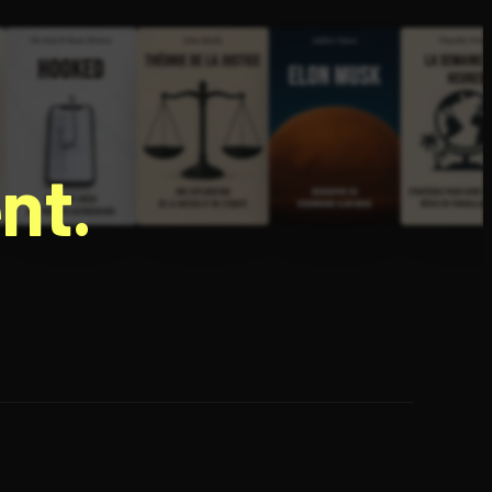
nt.
e