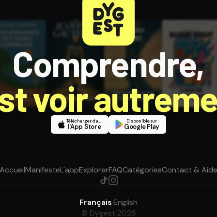
Comprendre,
est voir autreme
Télécharger dans
Disponible sur
l'App Store
Google Play
Accueil
Manifeste
L'app
Explorer
FAQ
Catégories
Contact & Aid
Français
·
English
© Dygest 2026