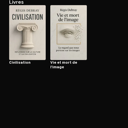
Livres
Ouvre l'app Appareil photo, pointe sur le code. C'est g
Ci­vi­li­sa­tion
Vie et mort de
l’image