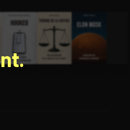
nt.
e