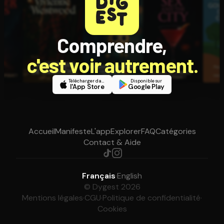
Comprendre,
c'est voir autrement.
Télécharger dans
Disponible sur
l'App Store
Google Play
Accueil
Manifeste
L'app
Explorer
FAQ
Catégories
Contact & Aide
Français
·
English
© Dygest 2026
Mentions légales
·
CGU
·
Politique de confidentialité
·
Cookies