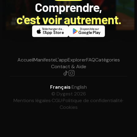
Comprendre,
c'est voir autrement.
Télécharger dans
Disponible sur
l'App Store
Google Play
Accueil
Manifeste
L'app
Explorer
FAQ
Catégories
Contact & Aide
Français
·
English
© Dygest 2026
Mentions légales
·
CGU
·
Politique de confidentialité
·
Cookies