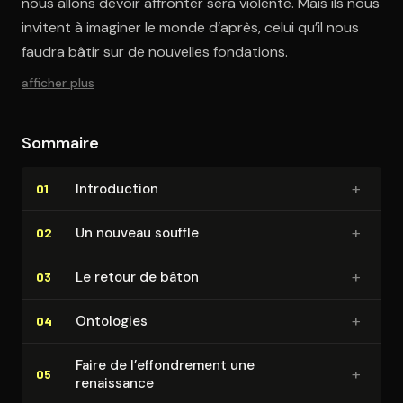
nous allons devoir affronter sera violente. Mais ils nous
invitent à imaginer le monde d’après, celui qu’il nous
faudra bâtir sur de nouvelles fondations.
afficher plus
Sommaire
+
In­tro­duc­tion
01
+
Un nouveau souffle
02
+
Le retour de bâton
03
+
Ontologies
04
Faire de l’ef­fon­dre­ment une
+
05
renaissance