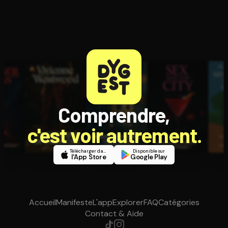
Comprendre,
c'est voir autrement.
Télécharger dans
Disponible sur
l'App Store
Google Play
Accueil
Manifeste
L'app
Explorer
FAQ
Catégories
Contact & Aide