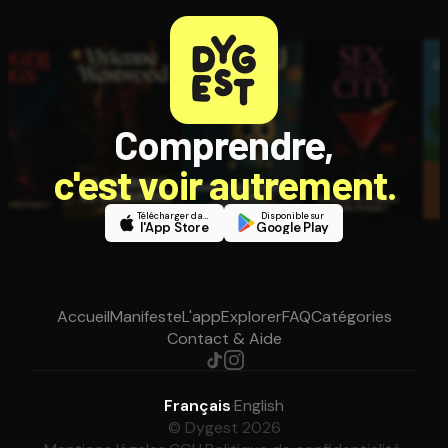
Comprendre,
c'est voir autrement.
Télécharger dans
Disponible sur
l'App Store
Google Play
Accueil
Manifeste
L'app
Explorer
FAQ
Catégories
Contact & Aide
Français
·
English
© Dygest 2026