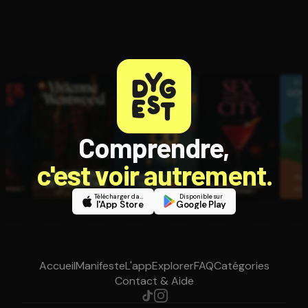
Comprendre,
c'est voir autrement.
Télécharger dans
Disponible sur
l'App Store
Google Play
Accueil
Manifeste
L'app
Explorer
FAQ
Catégories
Contact & Aide