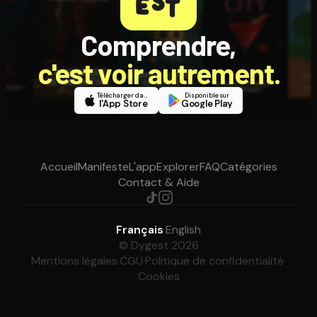
Comprendre,
c'est voir autrement.
Télécharger dans
Disponible sur
l'App Store
Google Play
Accueil
Manifeste
L'app
Explorer
FAQ
Catégories
Contact & Aide
Français
·
English
© Dygest 2026
Mentions légales
·
CGU
·
Politique de confidentialité
·
Cookies