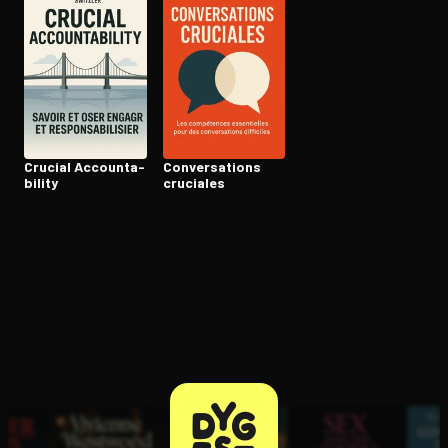
Ouvre l'app Appareil photo, pointe sur le code. C'est gratuit à l
Crucial Ac­coun­ta­
Conver­sa­tions
bi­li­ty
cruciales