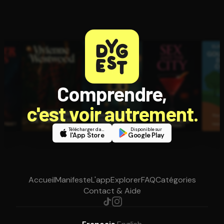
Comprendre,
c'est voir autrement.
Télécharger dans
Disponible sur
l'App Store
Google Play
Accueil
Manifeste
L'app
Explorer
FAQ
Catégories
Contact & Aide