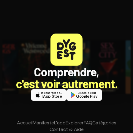
Comprendre,
c'est voir autrement.
Télécharger dans
Disponible sur
l'App Store
Google Play
Accueil
Manifeste
L'app
Explorer
FAQ
Catégories
Contact & Aide