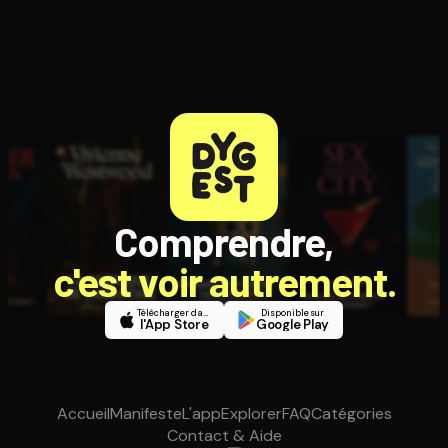
Comprendre,
c'est voir autrement.
Télécharger dans
Disponible sur
l'App Store
Google Play
Accueil
Manifeste
L'app
Explorer
FAQ
Catégories
Contact & Aide