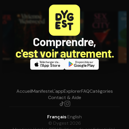
Comprendre,
c'est voir autrement.
Télécharger dans
Disponible sur
l'App Store
Google Play
Accueil
Manifeste
L'app
Explorer
FAQ
Catégories
Contact & Aide
Français
·
English
© Dygest 2026