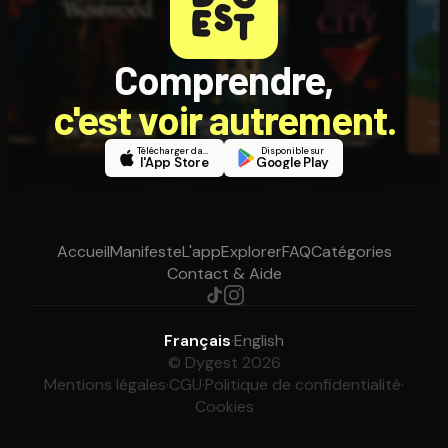
Comprendre,
c'est voir autrement.
Télécharger dans
Disponible sur
l'App Store
Google Play
Accueil
Manifeste
L'app
Explorer
FAQ
Catégories
Contact & Aide
Français
·
English
© Dygest 2026
Mentions légales
·
CGU
·
Politique de confidentialité
·
Cookies