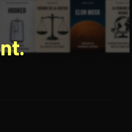
nt.
e