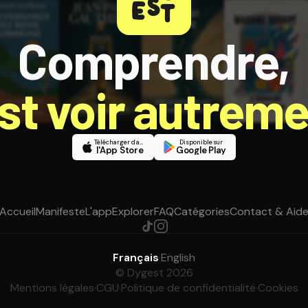
Comprendre,
est voir autreme
Télécharger dans
Disponible sur
l'App Store
Google Play
Accueil
Manifeste
L'app
Explorer
FAQ
Catégories
Contact & Aid
Français
·
English
© Dygest 2026
Mentions légales
·
CGU
·
Politique de confidentialité
·
Cookies