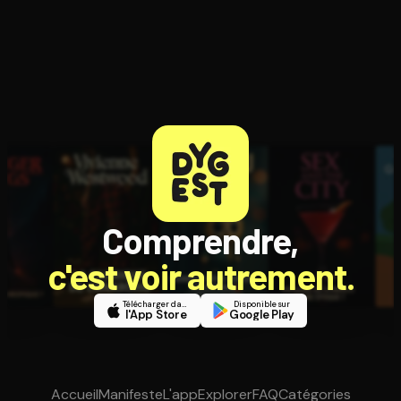
Comprendre,
c'est voir autrement.
Télécharger dans
Disponible sur
l'App Store
Google Play
Accueil
Manifeste
L'app
Explorer
FAQ
Catégories