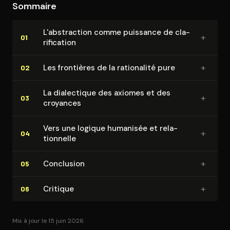
Sommaire
L'abs­trac­tion comme puissance de cla­
+
01
ri­fi­ca­tion
+
Les frontières de la rationalité pure
02
La dialectique des axiomes et des
+
03
croyances
Vers une logique humanisée et re­la­
+
04
tion­nelle
+
Conclusion
05
+
Critique
06
Mis à jour le 15 juin 2026