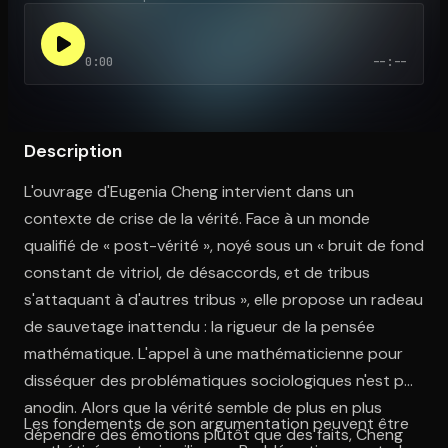
0:00
--:--
Ouvre l'app Appareil photo, pointe sur le code. C'est gratuit à l
Description
L'ouvrage d'Eugenia Cheng intervient dans un
contexte de crise de la vérité. Face à un monde
qualifié de « post-vérité », noyé sous un « bruit de fond
constant de vitriol, de désaccords, et de tribus
s'attaquant à d'autres tribus », elle propose un radeau
de sauvetage inattendu : la rigueur de la pensée
mathématique. L'appel à une mathématicienne pour
disséquer des problématiques sociologiques n'est pas
anodin. Alors que la vérité semble de plus en plus
Les fondements de son argumentation peuvent être
dépendre des émotions plutôt que des faits, Cheng