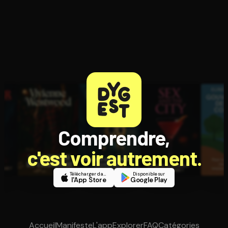
Comprendre,
c'est voir autrement.
Télécharger dans
Disponible sur
l'App Store
Google Play
Accueil
Manifeste
L'app
Explorer
FAQ
Catégories