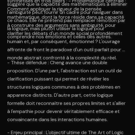
synthétisés en trois piliers : - Problématique centrale :
suggère que la capacité des mathématiques à éliminer
Comment appliquer la rigueur de la pensée
l'ambiguïté peut fournir un cadre pour naviguer dans
mathématique, dont la force réside dans sa capacité
ce chaos. Elle ne prétend pas remplacer l'émotion par
à construire des arguments sans ambiguïté, pour
la logique, mais plutôt utiliser la logique pour
clarifier les débats d'un monde social profondément
comprendre nos émotions et celles des autres.
humain et, par conséquent, émotionnel ? L'ouvrage
affronte de front le paradoxe d'un outil parfait pour le
monde abstrait confronté à la complexité du réel.
- Thèse défendue : Cheng avance une double
proposition. D'une part, l'abstraction est un outil de
clarification puissant qui permet de révéler les
structures logiques communes à des problèmes en
apparence distincts. D'autre part, cette logique
formelle doit reconnaître ses propres limites et s'allier
à l'empathie pour devenir véritablement efficace et
convaincante dans les interactions humaines.
- Enjeu principal : L'objectif ultime de The Art of Logic