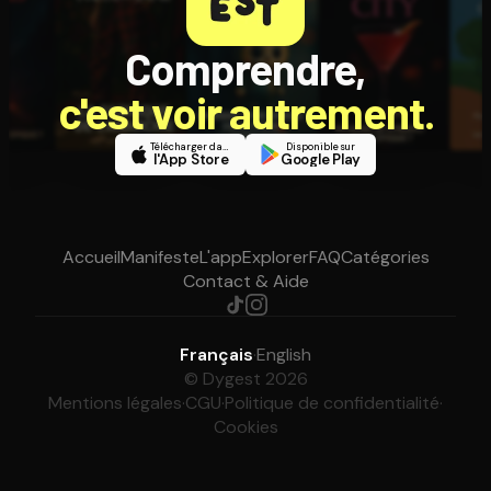
Comprendre,
c'est voir autrement.
Télécharger dans
Disponible sur
l'App Store
Google Play
Accueil
Manifeste
L'app
Explorer
FAQ
Catégories
Contact & Aide
Français
·
English
© Dygest 2026
Mentions légales
·
CGU
·
Politique de confidentialité
·
Cookies