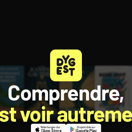
ratuit à l'essai.
Comprendre,
est voir autreme
Télécharger dans
Disponible sur
l'App Store
Google Play