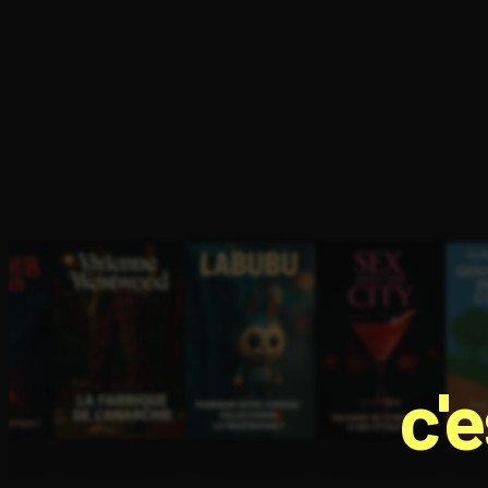
Ouvre l'app Appareil photo, pointe sur le code. C'est g
c'