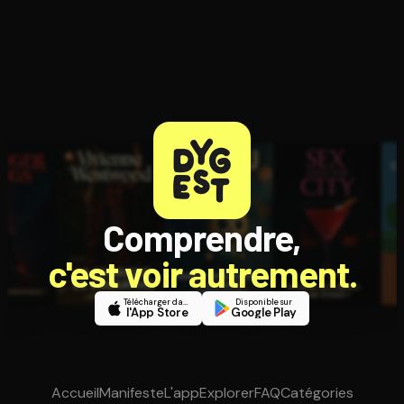
Comprendre,
c'est voir autrement.
Télécharger dans
Disponible sur
l'App Store
Google Play
Accueil
Manifeste
L'app
Explorer
FAQ
Catégories