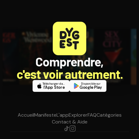
Comprendre,
c'est voir autrement.
Télécharger dans
Disponible sur
l'App Store
Google Play
Accueil
Manifeste
L'app
Explorer
FAQ
Catégories
Contact & Aide