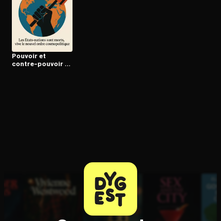
Ouvre l'app Appareil photo, pointe sur le code. C'est gratuit à l
Pouvoir et
contre-pouvoir à
l’heure de la mon­
dia­li­sa­tion