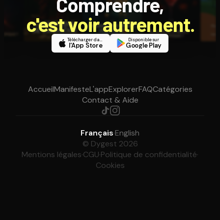
Comprendre,
c'est voir autrement.
Télécharger dans
Disponible sur
l'App Store
Google Play
Accueil
Manifeste
L'app
Explorer
FAQ
Catégories
Contact & Aide
Français
·
English
© Dygest 2026
Mentions légales
·
CGU
·
Politique de confidentialité
·
Cookies