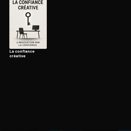
Ouvre l'app Appareil photo, pointe sur le code. C'est g
La confiance
créative