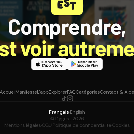
Comprendre,
est voir autreme
Télécharger dans
Disponible sur
l'App Store
Google Play
Accueil
Manifeste
L'app
Explorer
FAQ
Catégories
Contact & Aid
Français
·
English
© Dygest 2026
Mentions légales
·
CGU
·
Politique de confidentialité
·
Cookies