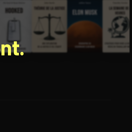
nt.
e