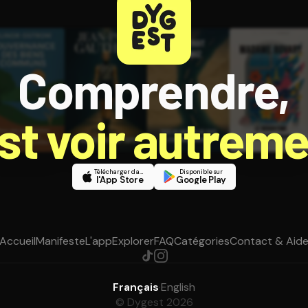
Comprendre,
est voir autreme
Télécharger dans
Disponible sur
l'App Store
Google Play
Accueil
Manifeste
L'app
Explorer
FAQ
Catégories
Contact & Aid
Français
·
English
© Dygest 2026