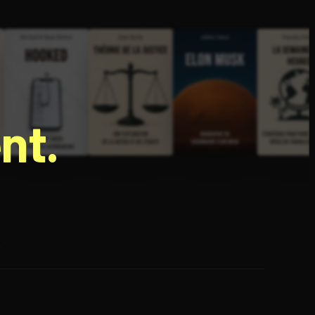
nt.
e