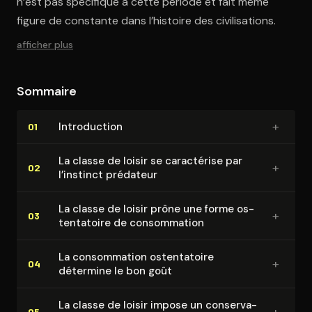
n’est pas spécifique à cette période et fait même
figure de constante dans l’histoire des civilisations.
afficher plus
Sommaire
+
In­tro­duc­tion
01
La classe de loisir se caractérise par
+
02
l’instinct prédateur
La classe de loisir prône une forme os­
+
03
ten­ta­toire de consom­ma­tion
La consom­ma­tion os­ten­ta­toire
+
04
détermine le bon goût
La classe de loisir impose un conser­va­
+
05