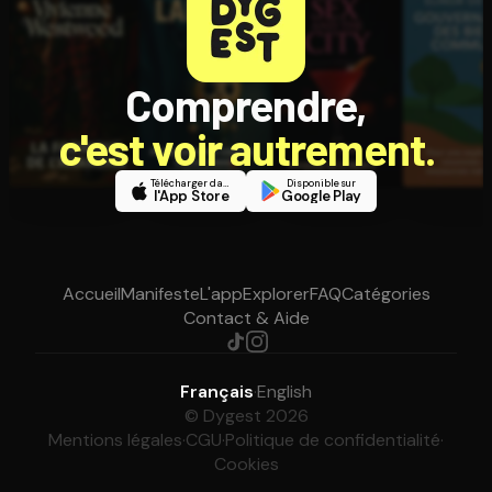
Comprendre,
c'est voir autrement.
Télécharger dans
Disponible sur
l'App Store
Google Play
Accueil
Manifeste
L'app
Explorer
FAQ
Catégories
Contact & Aide
Français
·
English
© Dygest 2026
Mentions légales
·
CGU
·
Politique de confidentialité
·
Cookies