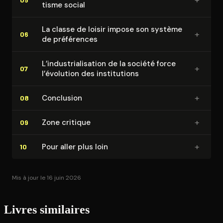
tisme social
La classe de loisir impose son système
+
06
de préférences
L’in­dus­tria­li­sa­tion de la société force
+
07
l’évolution des ins­ti­tu­tions
+
Conclusion
08
+
Zone critique
09
+
Pour aller plus loin
10
Mis à jour le 16 juin 2026
Livres similaires