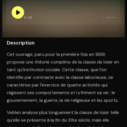
0:00
--:--
Ouvre l'app Appareil photo, pointe sur le code. C'est gratuit à l
Description
Cet ouvrage, paru pour la première fois en 1899,
propose une théorie complète de la classe de loisir en
tant qu’institution sociale. Cette classe, que l’on
identifie par contraste avec la classe laborieuse, se
caractérise par l’exercice de quatre activités qui
régissent ses comportements et rythment sa vie : le
gouvernement, la guerre, la vie religieuse et les sports.
Veblen analyse plus longuement la classe de loisir telle
qu’elle se présente à la fin du XIXe siècle, mais elle