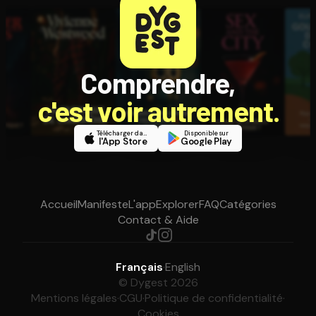
Comprendre,
c'est voir autrement.
Télécharger dans
Disponible sur
l'App Store
Google Play
Accueil
Manifeste
L'app
Explorer
FAQ
Catégories
Contact & Aide
Français
·
English
© Dygest 2026
Mentions légales
·
CGU
·
Politique de confidentialité
·
Cookies