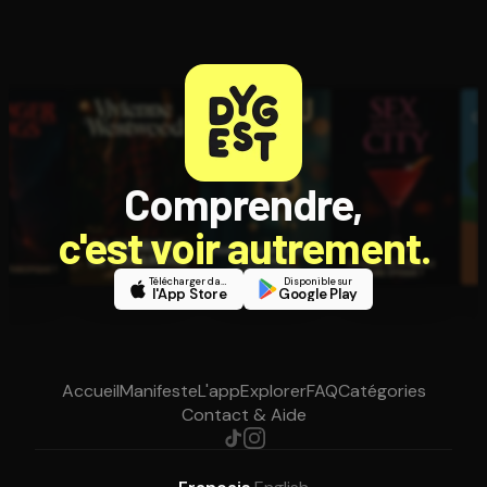
Comprendre,
c'est voir autrement.
Télécharger dans
Disponible sur
l'App Store
Google Play
Accueil
Manifeste
L'app
Explorer
FAQ
Catégories
Contact & Aide