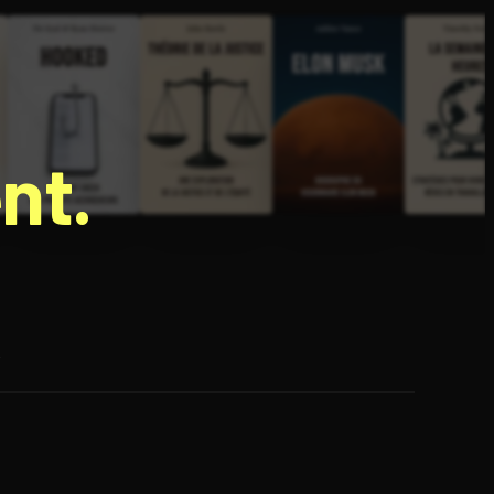
nt.
e