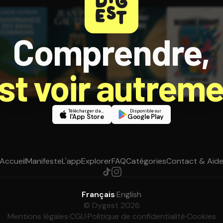
Comprendre,
est voir autreme
Télécharger dans
Disponible sur
l'App Store
Google Play
Accueil
Manifeste
L'app
Explorer
FAQ
Catégories
Contact & Aid
Français
·
English
© Dygest 2026
Mentions légales
·
CGU
·
Politique de confidentialité
·
Cookies