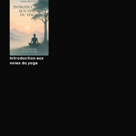
Ouvre l'app Appareil photo, pointe sur le code. C'est g
In­tro­duc­tion aux
voies du yoga