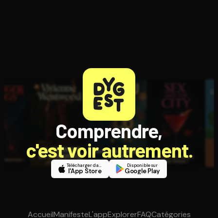
Comprendre,
c'est voir autrement.
Télécharger dans
Disponible sur
l'App Store
Google Play
Accueil
Manifeste
L'app
Explorer
FAQ
Catégories