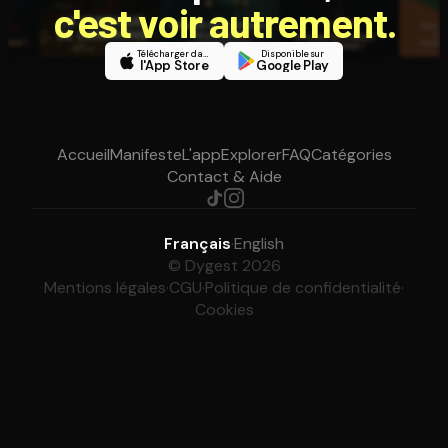
c'est voir autrement.
Télécharger dans
Disponible sur
l'App Store
Google Play
Accueil
Manifeste
L'app
Explorer
FAQ
Catégories
Contact & Aide
Français
·
English
© Dygest 2026
Mentions légales
·
CGU
·
Politique de confidentialité
·
Cookies