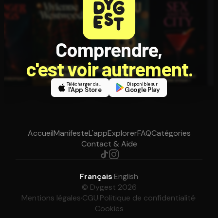
Comprendre,
c'est voir autrement.
Télécharger dans
Disponible sur
l'App Store
Google Play
Accueil
Manifeste
L'app
Explorer
FAQ
Catégories
Contact & Aide
Français
·
English
© Dygest 2026
Mentions légales
·
CGU
·
Politique de confidentialité
·
Cookies