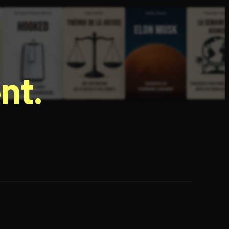
nt.
e