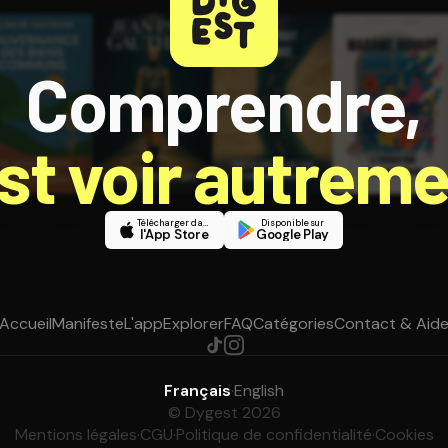
Comprendre,
est voir autreme
Télécharger dans
Disponible sur
l'App Store
Google Play
Accueil
Manifeste
L'app
Explorer
FAQ
Catégories
Contact & Aid
Français
·
English
© Dygest 2026
Mentions légales
·
CGU
·
Politique de confidentialité
·
Cookies