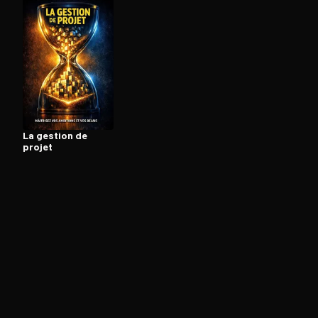
Ouvre l'app Appareil photo, pointe sur le code. C'est g
La gestion de
projet