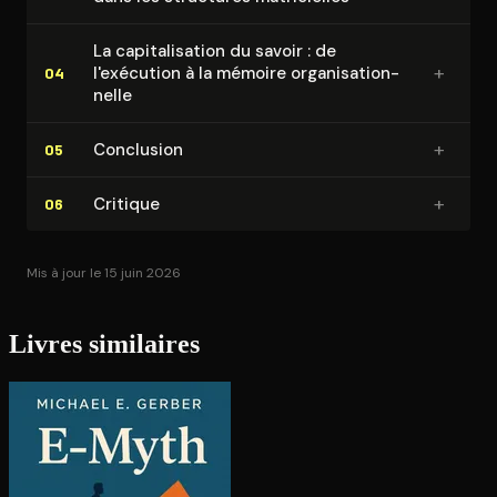
La ca­pi­ta­li­sa­tion du savoir : de
+
l'exécution à la mémoire or­ga­ni­sa­tion­
04
nelle
+
Conclusion
05
+
Critique
06
Mis à jour le 15 juin 2026
Livres similaires