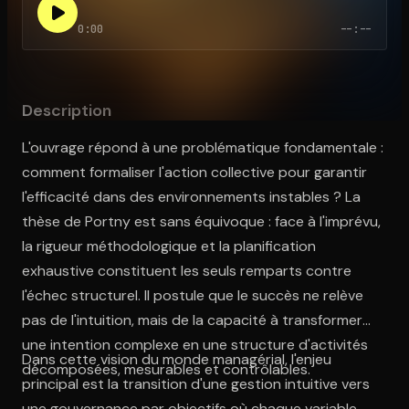
0:00
--:--
Ouvre l'app Appareil photo, pointe sur le code. C'est gratuit à l
Description
L'ouvrage répond à une problématique fondamentale :
comment formaliser l'action collective pour garantir
l'efficacité dans des environnements instables ? La
thèse de Portny est sans équivoque : face à l'imprévu,
la rigueur méthodologique et la planification
exhaustive constituent les seuls remparts contre
l'échec structurel. Il postule que le succès ne relève
pas de l'intuition, mais de la capacité à transformer
une intention complexe en une structure d'activités
Dans cette vision du monde managérial, l'enjeu
décomposées, mesurables et contrôlables.
principal est la transition d'une gestion intuitive vers
une gouvernance par objectifs où chaque variable —