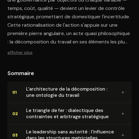
temps, coût, qualité — devient un levier de contrôle
stratégique, promettant de domestiquer l'incertitude.
Cette rationalisation de l'action s'appuie sur une
première pierre angulaire, un acte quasi philosophique
: la décomposition du travail en ses éléments les plus
fondamentaux.
afficher plus
Sommaire
L'ar­chi­tec­ture de la dé­com­po­si­tion :
+
01
une ontologie du travail
Le triangle de fer : dialectique des
+
02
contraintes et arbitrage stratégique
Le leadership sans autorité : l'influence
+
03
dans les structures ma­tri­cielles