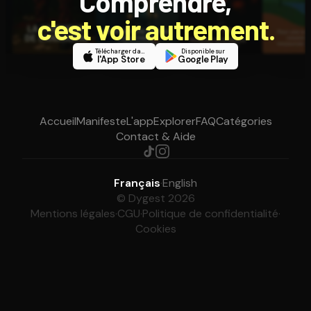
Comprendre,
c'est voir autrement.
Télécharger dans
Disponible sur
l'App Store
Google Play
Accueil
Manifeste
L'app
Explorer
FAQ
Catégories
Contact & Aide
Français
·
English
© Dygest 2026
Mentions légales
·
CGU
·
Politique de confidentialité
·
Cookies