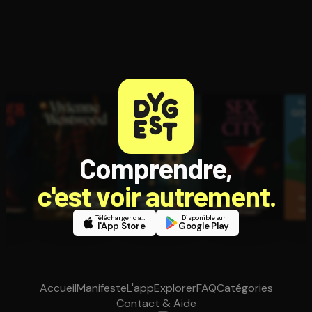
Comprendre,
c'est voir autrement.
Télécharger dans
Disponible sur
l'App Store
Google Play
Accueil
Manifeste
L'app
Explorer
FAQ
Catégories
Contact & Aide