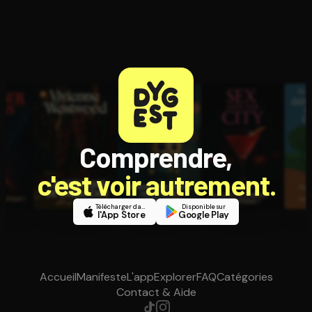
Comprendre,
c'est voir autrement.
Télécharger dans
Disponible sur
l'App Store
Google Play
Accueil
Manifeste
L'app
Explorer
FAQ
Catégories
Contact & Aide