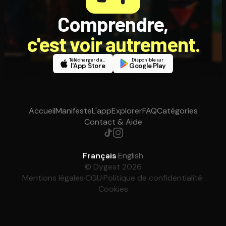
Comprendre,
c'est voir autrement.
Télécharger dans
Disponible sur
l'App Store
Google Play
Accueil
Manifeste
L'app
Explorer
FAQ
Catégories
Contact & Aide
Français
·
English
© Dygest 2026
Mentions légales
·
CGU
·
Politique de confidentialité
·
Cookies