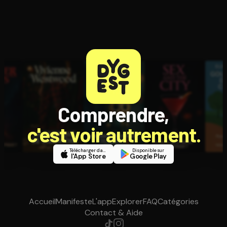
Comprendre,
c'est voir autrement.
Télécharger dans
Disponible sur
l'App Store
Google Play
Accueil
Manifeste
L'app
Explorer
FAQ
Catégories
Contact & Aide